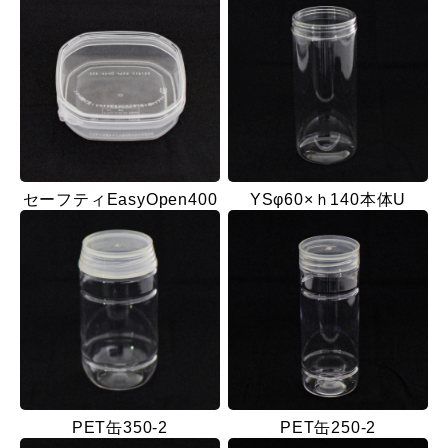
セーフティEasyOpen400
YSφ60×ｈ140本体U
PET缶350-2
PET缶250-2